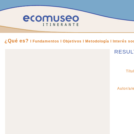
¿Qué es?
l Fundamentos I
Objetivos l
Metodología l
Interés soc
RESUL
Títu
Autor/a/